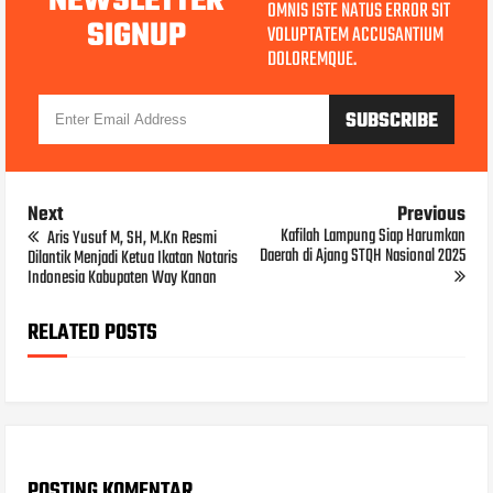
NEWSLETTER
OMNIS ISTE NATUS ERROR SIT
SIGNUP
VOLUPTATEM ACCUSANTIUM
DOLOREMQUE.
Next
Previous
Kafilah Lampung Siap Harumkan
Aris Yusuf M, SH, M.Kn Resmi
Daerah di Ajang STQH Nasional 2025
Dilantik Menjadi Ketua Ikatan Notaris
Indonesia Kabupaten Way Kanan
RELATED POSTS
POSTING KOMENTAR