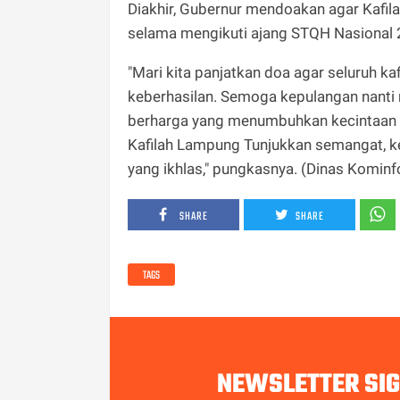
Diakhir, Gubernur mendoakan agar Kafil
selama mengikuti ajang STQH Nasional 
"Mari kita panjatkan doa agar seluruh ka
keberhasilan. Semoga kepulangan nant
berharga yang menumbuhkan kecintaan ya
Kafilah Lampung Tunjukkan semangat, kei
yang ikhlas," pungkasnya. (Dinas Kominf
SHARE
SHARE
TAGS
NEWSLETTER SI