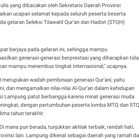
is yang dibacakan oleh Sekretaris Daerah Provinsi
kan ucapan selamat kepada seluruh peserta beserta
pada gelaran Seleksi Tilawatil Qur’an dan Hadist (STQH)
apat berjaya pada gelaran ini, sehingga mampu
lkan generasi-generasi berprestasi yang diharapkan tida
inkan mampu menembus tingkat Internasional," ucapnya.
merupakan wadah pembinaan generasi Qur’ani, yaitu
 dan mengamalkan nilai-nilai Al-Qur’an dalam kehidupan
nsi Lampung patut berbangga karena minat generasi muda
 meningkat, dengan pertumbuhan peserta lomba MTQ dan ST
ima tahun terakhir.
Di mana pun berada, tunjukkan akhlak terbaik, rendah hati,
rovinsi lain. Lampung dikenal sebagai daerah yang ramah d