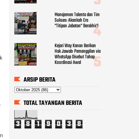
Manajemen Talenta dan Tim
Sukses: Akankah Era
"Titipan Jabatan" Berakhir?
Kejari Way Kanan Berikan
Hak Jawab: Pemanggilan via
WhatsApp Disebut Tahap
k
Koordinasi Awal
ARSIP BERITA
TOTAL TAYANGAN BERITA
Q
3
8
1
9
0
3
8
an