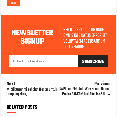
TAGS
SED UT PERSPICIATIS UNDE
NEWSLETTER
OMNIS ISTE NATUS ERROR SIT
SIGNUP
VOLUPTATEM ACCUSANTIUM
DOLOREMQUE.
Next
Previous
RAPI dan PMI Kab. Way Kanan Dirikan
Silaturahmi sahabat Hanan untuk
Lampung Maju,
Posko BANKOM Idul Fitri 1445 H.
RELATED POSTS