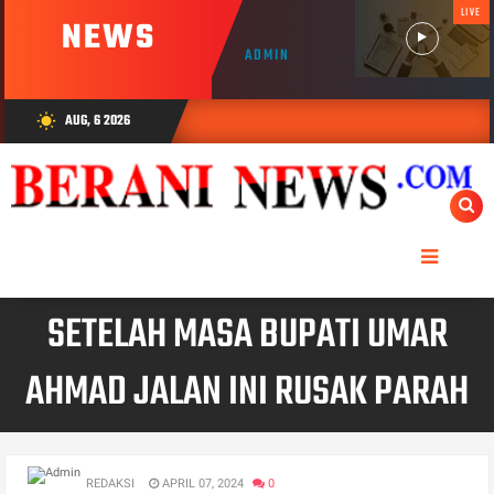
LIVE
NEWS
ADMIN
AUG, 6 2026
wb_sunny
SETELAH MASA BUPATI UMAR
AHMAD JALAN INI RUSAK PARAH
REDAKSI
APRIL 07, 2024
0