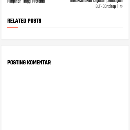
melaksanakan kegiatan pembagian
Pimpinan Tinggi Pratama
BLT-DD tahap l
RELATED POSTS
POSTING KOMENTAR