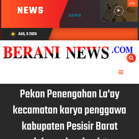
LIVE
NEWS
ADMIN
AUG, 9 2026
wb_sunny
Pekon Penengahan La'ay
kecamatan karya penggawa
kabupaten Pesisir Barat