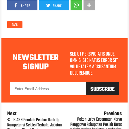
SHARE
SHARE
TAGS
SED UT PERSPICIATIS UNDE
NEWSLETTER
OMNIS ISTE NATUS ERROR SIT
SIGNUP
VOLUPTATEM ACCUSANTIUM
DOLOREMQUE.
Next
Previous
Pekon La'ay Kecamatan Karya
18 ASN Pemkab Pesibar Ikuti Uji
Penggawa kabupaten Pesisir Barat
Kompetensi Seleksi Terbuka Jabatan