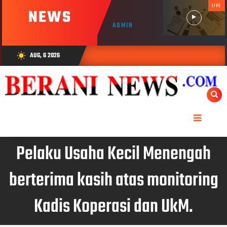
LIVE
NEWS
ADMIN
AUG, 6 2026
wb_sunny
Pelaku Usaha Kecil Menengah
berterima kasih atas monitoring
Kadis Koperasi dan UkM.