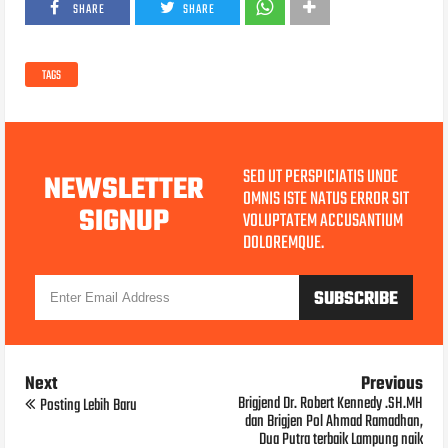
SHARE
SHARE
TAGS
SED UT PERSPICIATIS UNDE
NEWSLETTER
OMNIS ISTE NATUS ERROR SIT
SIGNUP
VOLUPTATEM ACCUSANTIUM
DOLOREMQUE.
Next
Previous
Brigjend Dr. Robert Kennedy .SH.MH
Posting Lebih Baru
dan Brigjen Pol Ahmad Ramadhan,
Dua Putra terbaik Lampung naik