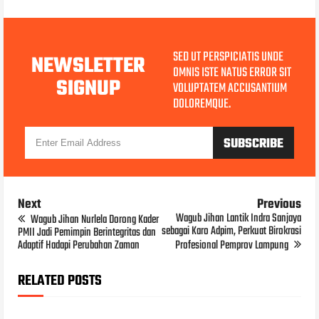
SED UT PERSPICIATIS UNDE
NEWSLETTER
OMNIS ISTE NATUS ERROR SIT
SIGNUP
VOLUPTATEM ACCUSANTIUM
DOLOREMQUE.
Next
Previous
Wagub Jihan Lantik Indra Sanjaya
Wagub Jihan Nurlela Dorong Kader
sebagai Karo Adpim, Perkuat Birokrasi
PMII Jadi Pemimpin Berintegritas dan
Adaptif Hadapi Perubahan Zaman
Profesional Pemprov Lampung
RELATED POSTS