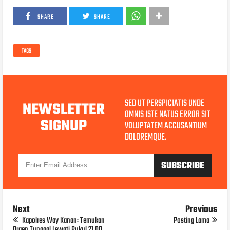
SHARE
SHARE
TAGS
SED UT PERSPICIATIS UNDE
NEWSLETTER
OMNIS ISTE NATUS ERROR SIT
SIGNUP
VOLUPTATEM ACCUSANTIUM
DOLOREMQUE.
Next
Previous
Kapolres Way Kanan: Temukan
Posting Lama
Orgen Tunggal Lewati Pukul 21.00