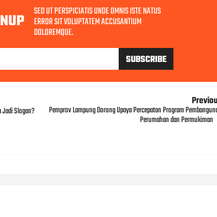
SED UT PERSPICIATIS UNDE OMNIS ISTE NATUS
GNUP
ERROR SIT VOLUPTATEM ACCUSANTIUM
DOLOREMQUE.
Previo
Pemprov Lampung Dorong Upaya Percepatan Program Pembangun
 Jadi Slogan?
Perumahan dan Permukiman