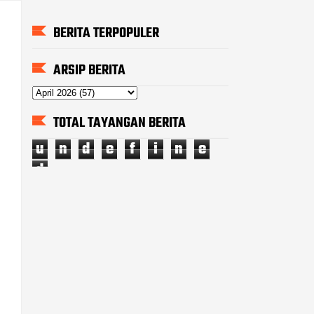
BERITA TERPOPULER
ARSIP BERITA
TOTAL TAYANGAN BERITA
u
n
d
e
f
i
n
e
d