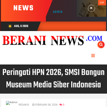
LIVE
NEWS
ADMIN
AUG, 6 2026
wb_sunny
Peringati HPN 2026, SMSI Bangun
Museum Media Siber Indonesia
REDAKSI
FEBRUARI 08, 2026
0