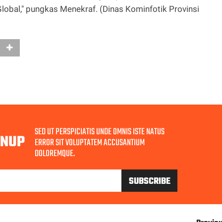
lobal," pungkas Menekraf. (Dinas Kominfotik Provinsi
SED UT PERSPICIATIS UNDE OMNIS ISTE NATUS
GNUP
ERROR SIT VOLUPTATEM ACCUSANTIUM
DOLOREMQUE.