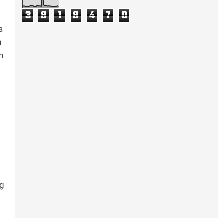
3
8
1
8
4
7
0
a
n
n
ng