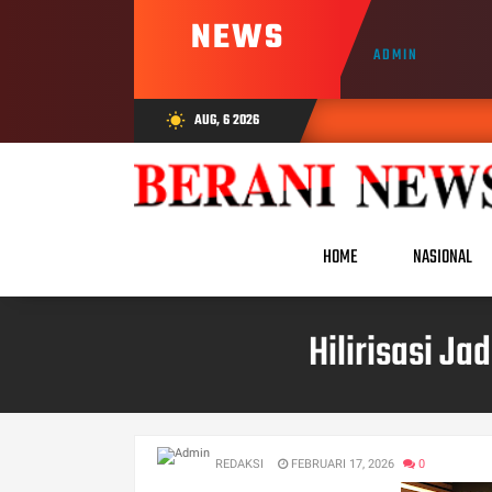
NEWS
ADMIN
AUG, 6 2026
wb_sunny
HOME
NASIONAL
Hilirisasi J
REDAKSI
FEBRUARI 17, 2026
0