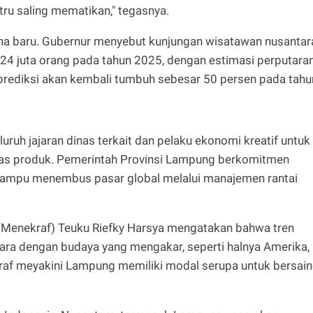
ru saling mematikan," tegasnya.
ona baru. Gubernur menyebut kunjungan wisatawan nusantar
24 juta orang pada tahun 2025, dengan estimasi perputara
diprediksi akan kembali tumbuh sebesar 50 persen pada tahu
uruh jajaran dinas terkait dan pelaku ekonomi kreatif untuk
itas produk. Pemerintah Provinsi Lampung berkomitmen
mampu menembus pasar global melalui manajemen rantai
 (Menekraf) Teuku Riefky Harsya​ mengatakan bahwa tren
 negara dengan budaya yang mengakar, seperti halnya Amerika,
kraf meyakini Lampung memiliki modal serupa untuk bersai