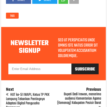
SHARE
SHARE
TAGS
SED UT PERSPICIATIS UNDE
NEWSLETTER
OMNIS ISTE NATUS ERROR SIT
SIGNUP
VOLUPTATEM ACCUSANTIUM
DOLOREMQUE.
Next
Previous
Bupati Dedi Irawan, menerima
HUT ke-51 IWAPI, Ketua TP PKK
audiensi Kementerian Agama
Lampung Tekankan Pentingnya
(Kemenag) Kabupaten Pesisir Barat
Adaptasi Digital Pengusaha