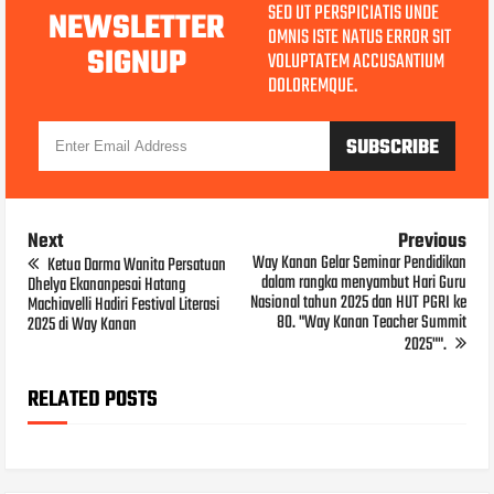
SED UT PERSPICIATIS UNDE
NEWSLETTER
OMNIS ISTE NATUS ERROR SIT
SIGNUP
VOLUPTATEM ACCUSANTIUM
DOLOREMQUE.
Next
Previous
Way Kanan Gelar Seminar Pendidikan
Ketua Darma Wanita Persatuan
dalam rangka menyambut Hari Guru
Dhelya Ekananpesai Hatang
Nasional tahun 2025 dan HUT PGRI ke
Machiavelli Hadiri Festival Literasi
80. "Way Kanan Teacher Summit
2025 di Way Kanan
2025"".
RELATED POSTS