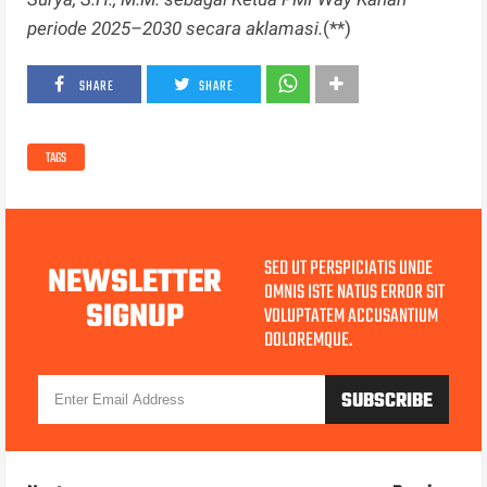
periode 2025–2030 secara aklamasi.
(**)
SHARE
SHARE
TAGS
SED UT PERSPICIATIS UNDE
NEWSLETTER
OMNIS ISTE NATUS ERROR SIT
SIGNUP
VOLUPTATEM ACCUSANTIUM
DOLOREMQUE.