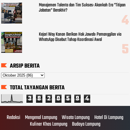
Manajemen Talenta dan Tim Sukses: Akankah Era "Titipan
Jabatan" Berakhir?
Kejari Way Kanan Berikan Hak Jawab: Pemanggilan via
WhatsApp Disebut Tahap Koordinasi Awal
ARSIP BERITA
TOTAL TAYANGAN BERITA
3
8
2
0
5
9
4
Redaksi
Mengenal Lampung
Wisata Lampung
Hotel Di Lampung
Kuliner Khas Lampung
Budaya Lampung