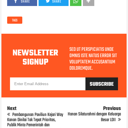
SHARE
SHARE
TAGS
SED UT PERSPICIATIS UNDE
NEWSLETTER
OMNIS ISTE NATUS ERROR SIT
SIGNUP
VOLUPTATEM ACCUSANTIUM
DOLOREMQUE.
Next
Previous
Hanan Silaturahmi dengan Keluarga
Pembangunan Paviliun Kejari Way
Kanan Dinilai Tak Tepat Prioritas,
Besar LDII
Publik Minta Pemerintah dan