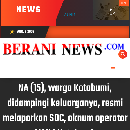
LIVE
NEWS
ADMIN
AUG, 6 2026
wb_sunny
NA (15), warga Kotabumi,
didampingi keluarganya, resmi
melaporkan SDC, oknum operator