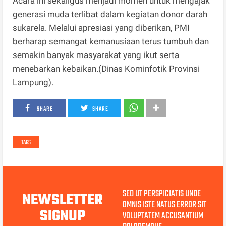
Acara ini sekaligus menjadi momen untuk mengajak
generasi muda terlibat dalam kegiatan donor darah
sukarela. Melalui apresiasi yang diberikan, PMI
berharap semangat kemanusiaan terus tumbuh dan
semakin banyak masyarakat yang ikut serta
menebarkan kebaikan.(Dinas Kominfotik Provinsi
Lampung).
SHARE
SHARE
TAGS
SED UT PERSPICIATIS UNDE
NEWSLETTER
OMNIS ISTE NATUS ERROR SIT
SIGNUP
VOLUPTATEM ACCUSANTIUM