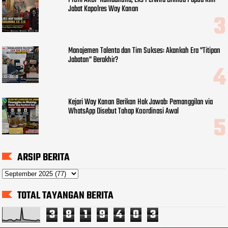
Profil AKBP Ramadhona, Eks Perwira Brimob Papua Kini
Jabat Kapolres Way Kanan
Manajemen Talenta dan Tim Sukses: Akankah Era "Titipan
Jabatan" Berakhir?
Kejari Way Kanan Berikan Hak Jawab: Pemanggilan via
WhatsApp Disebut Tahap Koordinasi Awal
ARSIP BERITA
TOTAL TAYANGAN BERITA
3
8
1
9
4
0
3