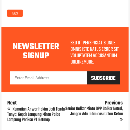
TAGS
SED UT PERSPICIATIS UNDE
NEWSLETTER
OMNIS ISTE NATUS ERROR SIT
SIGNUP
VOLUPTATEM ACCUSANTIUM
DOLOREMQUE.
Next
Previous
Senior Golkar Minta DPP Golkar Netral,
Kematian Anwar Hakim Jadi Tanda
Jangan Ada Intimidasi Calon Ketua
Tanya: Gepak Lampung Minta Polda
Lampung Periksa PT Getmap