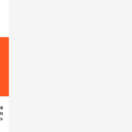
us
ta