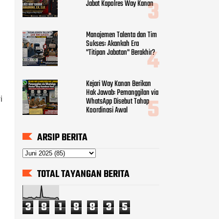
Jabat Kapolres Way Kanan
Manajemen Talenta dan Tim
Sukses: Akankah Era
"Titipan Jabatan" Berakhir?
Kejari Way Kanan Berikan
Hak Jawab: Pemanggilan via
i
WhatsApp Disebut Tahap
Koordinasi Awal
ARSIP BERITA
TOTAL TAYANGAN BERITA
3
8
1
8
8
3
5