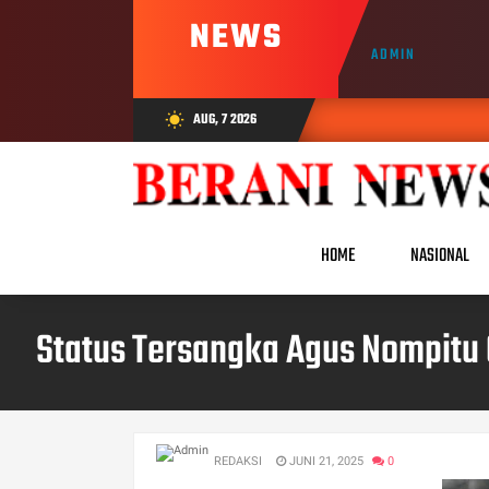
NEWS
ADMIN
AUG, 7 2026
wb_sunny
HOME
NASIONAL
Status Tersangka Agus Nompitu 
REDAKSI
JUNI 21, 2025
0