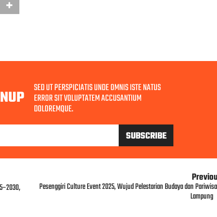
SED UT PERSPICIATIS UNDE OMNIS ISTE NATUS
GNUP
ERROR SIT VOLUPTATEM ACCUSANTIUM
DOLOREMQUE.
Previo
Pesenggiri Culture Event 2025, Wujud Pelestarian Budaya dan Pariwisa
25–2030,
Lampung