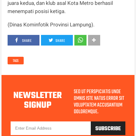
juara kedua, dan klub asal Kota Metro berhasil
menempati posisi ketiga.
(Dinas Kominfotik Provinsi Lampung).
SHARE
SHARE
TAGS
SED UT PERSPICIATIS UNDE
NEWSLETTER
OMNIS ISTE NATUS ERROR SIT
SIGNUP
VOLUPTATEM ACCUSANTIUM
DOLOREMQUE.