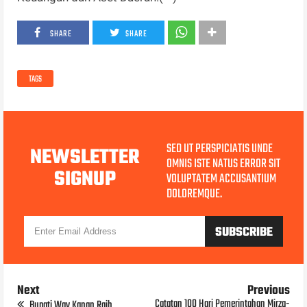
SHARE
SHARE
TAGS
SED UT PERSPICIATIS UNDE
NEWSLETTER
OMNIS ISTE NATUS ERROR SIT
SIGNUP
VOLUPTATEM ACCUSANTIUM
DOLOREMQUE.
Next
Previous
Catatan 100 Hari Pemerintahan Mirza-
Bupati Way Kanan Raih