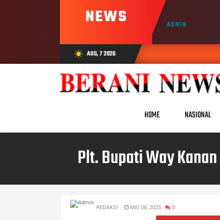
NEWS
ADMIN
AUG, 7 2026
wb_sunny
HOME
NASIONAL
Plt. Bupati Way Kanan
REDAKSI
MEI 08, 2025
0