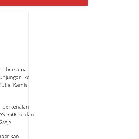
yah bersama
 kunjungan ke
Tuba, Kamis
n perkenalan
 AS-550C3e dan
2/AJY
mberikan