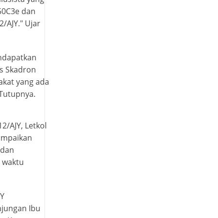
50C3e dan
/AJY." Ujar
endapatkan
as Skadron
akat yang ada
 Tutupnya.
/AJY, Letkol
yampaikan
 dan
 waktu
JY
njungan Ibu