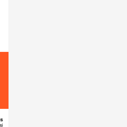
us
si