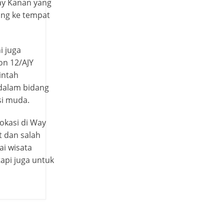
Way Kanan yang
ng ke tempat
i juga
n 12/AJY
intah
dalam bidang
si muda.
okasi di Way
 dan salah
ai wisata
tapi juga untuk