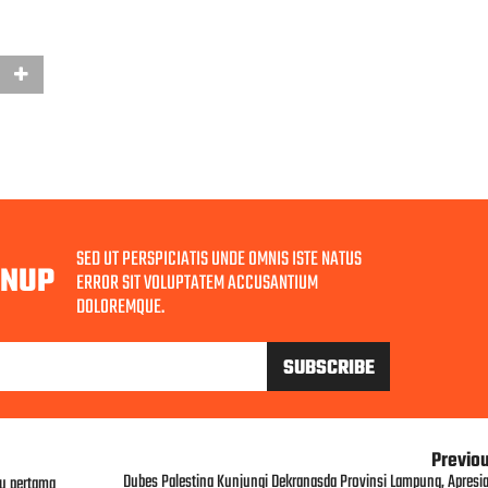
SED UT PERSPICIATIS UNDE OMNIS ISTE NATUS
GNUP
ERROR SIT VOLUPTATEM ACCUSANTIUM
DOLOREMQUE.
Previo
Dubes Palestina Kunjungi Dekranasda Provinsi Lampung, Apresia
tu pertama