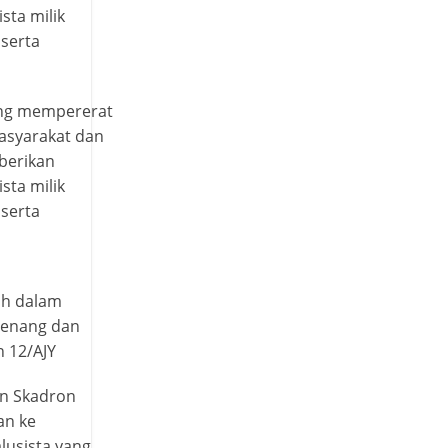
sta milik
serta
ang mempererat
asyarakat dan
berikan
sta milik
serta
ah dalam
senang dan
n 12/AJY
an Skadron
an ke
lusista yang