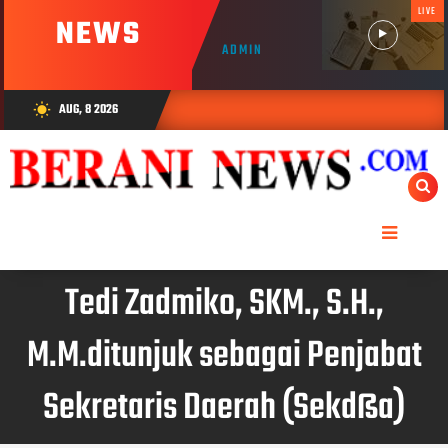
LIVE
NEWS
ADMIN
AUG, 8 2026
wb_sunny
Tedi Zadmiko, SKM., S.H.,
M.M.ditunjuk sebagai Penjabat
Sekretaris Daerah (Sekdßa)