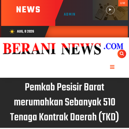
LIVE
NEWS
ADMIN
AUG, 8 2026
wb_sunny
Pemkab Pesisir Barat
merumahkan Sebanyak 510
Tenaga Kontrak Daerah (TKD)