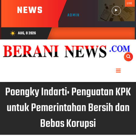
LIVE
NEWS
ADMIN
AUG, 8 2026
wb_sunny
Poengky Indarti: Penguatan KPK
untuk Pemerintahan Bersih dan
Bebas Korupsi