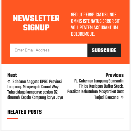
SED UT PERSPICIATIS UNDE
NEWSLETTER
OMNIS ISTE NATUS ERROR SIT
SIGNUP
VOLUPTATEM ACCUSANTIUM
DOLOREMQUE.
Next
Previous
Pj. Gubernur Lampung Samsudin
Sahdana Anggota DPRD Provinsi
Tinjau Kesiapan Buffer Stock,
Lampung. Menpergoki Camat Way
Pastikan Kebutuhan Masyarakat Saat
Tuba diduga kampanye paslon 02
dirumah Kepala Kampung karya Jaya
Terjadi Bencana
RELATED POSTS