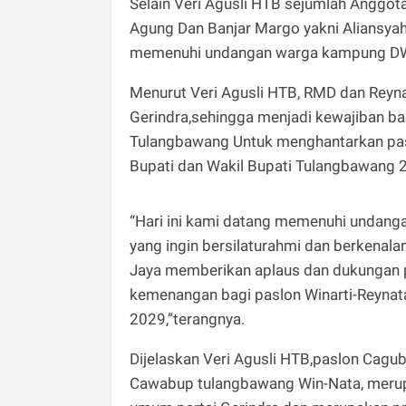
Selain Veri Agusli HTB sejumlah Anggota
Agung Dan Banjar Margo yakni Aliansya
memenuhi undangan warga kampung DW
Menurut Veri Agusli HTB, RMD dan Reyna
Gerindra,sehingga menjadi kewajiban bag
Tulangbawang Untuk menghantarkan pa
Bupati dan Wakil Bupati Tulangbawang 
“Hari ini kami datang memenuhi undan
yang ingin bersilaturahmi dan berkenal
Jaya memberikan aplaus dan dukungan p
kemenangan bagi paslon Winarti-Reynata
2029,”terangnya.
Dijelaskan Veri Agusli HTB,paslon Ca
Cawabup tulangbawang Win-Nata, merupa