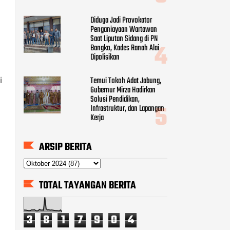
Diduga Jadi Provokator
Penganiayaan Wartawan
Saat Liputan Sidang di PN
Bangko, Kades Ranah Alai
Dipolisikan
Temui Tokoh Adat Jabung,
i
Gubernur Mirza Hadirkan
Solusi Pendidikan,
Infrastruktur, dan Lapangan
Kerja
ARSIP BERITA
TOTAL TAYANGAN BERITA
3
8
1
7
9
0
4