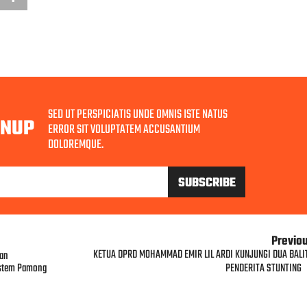
SED UT PERSPICIATIS UNDE OMNIS ISTE NATUS
GNUP
ERROR SIT VOLUPTATEM ACCUSANTIUM
DOLOREMQUE.
Previo
KETUA DPRD MOHAMMAD EMIR LIL ARDI KUNJUNGI DUA BALI
pan
ystem Pamong
PENDERITA STUNTING