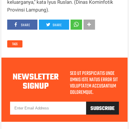
keluarganya," kata Iyus Ruslan. (Dinas Kominfotik
Provinsi Lampung).
SHARE
SHARE
TAGS
SED UT PERSPICIATIS UNDE
NEWSLETTER
OMNIS ISTE NATUS ERROR SIT
SIGNUP
VOLUPTATEM ACCUSANTIUM
DOLOREMQUE.