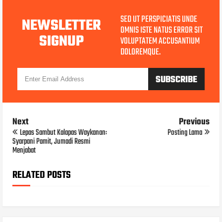
SED UT PERSPICIATIS UNDE
NEWSLETTER
OMNIS ISTE NATUS ERROR SIT
SIGNUP
VOLUPTATEM ACCUSANTIUM
DOLOREMQUE.
Next
Previous
​​Lepas Sambut Kalapas Waykanan:
Posting Lama
Syarpani Pamit, Jumadi Resmi
Menjabat
RELATED POSTS