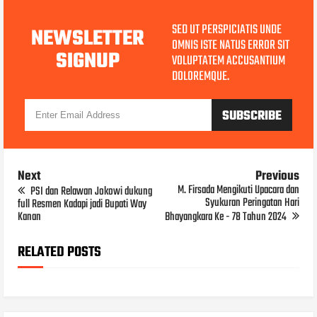
SED UT PERSPICIATIS UNDE
NEWSLETTER
OMNIS ISTE NATUS ERROR SIT
SIGNUP
VOLUPTATEM ACCUSANTIUM
DOLOREMQUE.
Next
Previous
M. Firsada Mengikuti Upacara dan
PSI dan Relawan Jokowi dukung
Syukuran Peringatan Hari
full Resmen Kadapi jadi Bupati Way
Kanan
Bhayangkara Ke - 78 Tahun 2024
RELATED POSTS