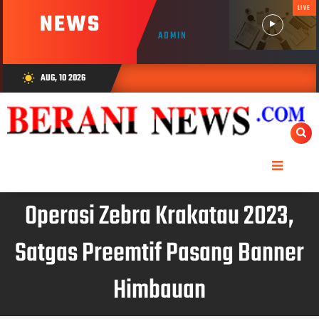
LIVE
NEWS
ADMIN
AUG, 10 2026
wb_sunny
Operasi Zebra Krakatau 2023,
Satgas Preemtif Pasang Banner
Himbauan