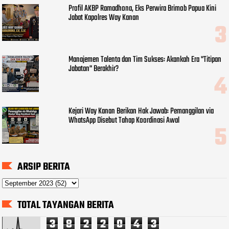
Profil AKBP Ramadhona, Eks Perwira Brimob Papua Kini
Jabat Kapolres Way Kanan
Manajemen Talenta dan Tim Sukses: Akankah Era "Titipan
Jabatan" Berakhir?
Kejari Way Kanan Berikan Hak Jawab: Pemanggilan via
WhatsApp Disebut Tahap Koordinasi Awal
ARSIP BERITA
TOTAL TAYANGAN BERITA
3
8
2
2
0
4
3