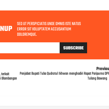
SED UT PERSPICIATIS UNDE OMNIS ISTE NATUS
GNUP
ERROR SIT VOLUPTATEM ACCUSANTIUM
DOLOREMQUE.
Previo
Penjabat Bupati Tuba Qudrotul Ikhwan menghadiri Rapat Paripurna DP
 terkait
di Blambangan
Tulang Bawang