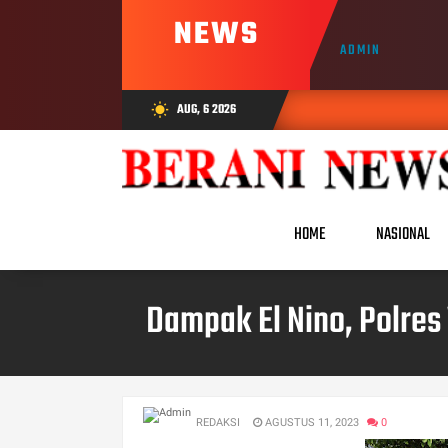
NEWS
ADMIN
AUG, 6 2026
wb_sunny
HOME
NASIONAL
Dampak El Nino, Polres
REDAKSI
AGUSTUS 11, 2023
0