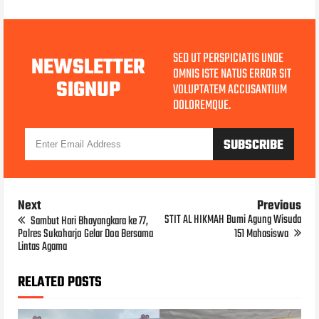
SED UT PERSPICIATIS UNDE
NEWSLETTER
OMNIS ISTE NATUS ERROR SIT
SIGNUP
VOLUPTATEM ACCUSANTIUM
DOLOREMQUE.
Next
Previous
STIT AL HIKMAH Bumi Agung Wisuda
Sambut Hari Bhayangkara ke 77,
Polres Sukoharjo Gelar Doa Bersama
151 Mahasiswa
Lintas Agama
RELATED POSTS