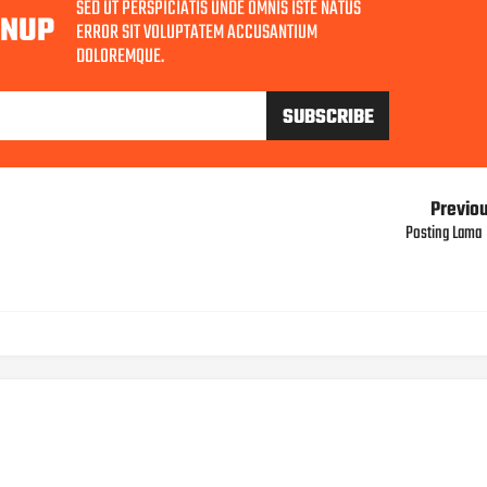
SED UT PERSPICIATIS UNDE OMNIS ISTE NATUS
GNUP
ERROR SIT VOLUPTATEM ACCUSANTIUM
DOLOREMQUE.
Previo
Posting Lama