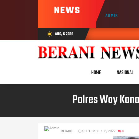
NEWS
ADMIN
AUG, 6 2026
wb_sunny
HOME
NASIONAL
Polres Way Kana
REDAKSI
SEPTEMBER 05, 2022
0