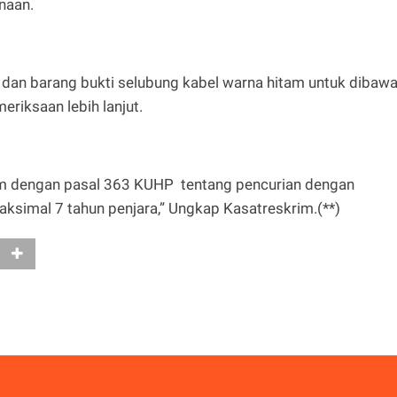
naan.
an barang bukti selubung kabel warna hitam untuk dibaw
riksaan lebih lanjut.
am dengan pasal 363 KUHP tentang pencurian dengan
simal 7 tahun penjara,” Ungkap Kasatreskrim.(**)