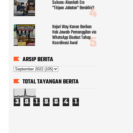
Sukses: Akankah Era
"Titipan Jabatan" Berakhir?
Kejari Way Kanan Berikan
Hak Jawab: Pemanggilan via
WhatsApp Disebut Tahap
Koordinasi Awal
ARSIP BERITA
TOTAL TAYANGAN BERITA
3
8
1
9
0
4
1