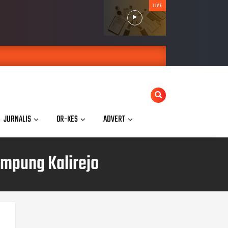
LIVE
JURNALIS
OR-KES
ADVERT
ampung Kalirejo