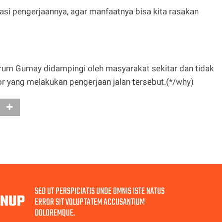
wasi pengerjaannya, agar manfaatnya bisa kita rasakan
grum Gumay didampingi oleh masyarakat sekitar dan tidak
tor yang melakukan pengerjaan jalan tersebut.(*/why)
SED UT PERSPICIATIS UNDE OMNIS ISTE NATUS
GNUP
ERROR SIT VOLUPTATEM ACCUSANTIUM
DOLOREMQUE.