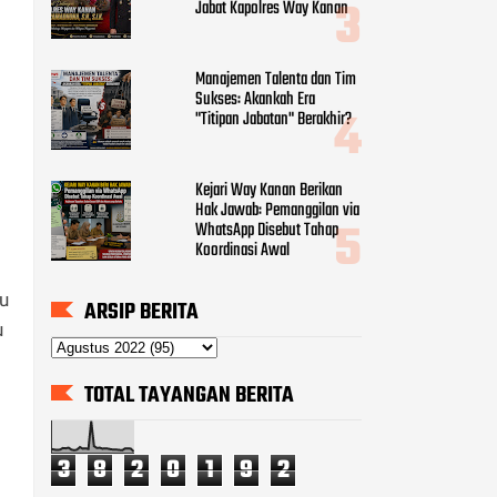
Jabat Kapolres Way Kanan
Manajemen Talenta dan Tim
Sukses: Akankah Era
"Titipan Jabatan" Berakhir?
Kejari Way Kanan Berikan
Hak Jawab: Pemanggilan via
WhatsApp Disebut Tahap
Koordinasi Awal
u
ARSIP BERITA
u
TOTAL TAYANGAN BERITA
3
8
2
0
1
9
2