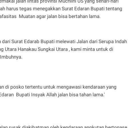
pemakai jalan lintas provinsi Muchlini US yang sehari-hari
tah harus tegas menegakkan Surat Edaran Bupati tentang
asitas Muatan agar jalan bisa bertahan lama.
 dari Surat Edarab Bupati melewati Jalan dari Serupa Indah
 Utara Hanakau Sungkai Utara , kami minta untuk di
" Imbuhnya.
an di posko tertentu untuk mengawasi kendaraan yang
Edaran Bupati Insyak Allah jalan bisa tahan lama.'
jalan rusak diakibatman oleh kendaraan angkutan bertonase