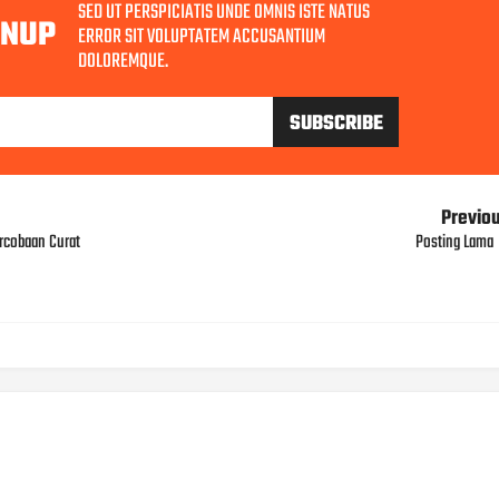
SED UT PERSPICIATIS UNDE OMNIS ISTE NATUS
GNUP
ERROR SIT VOLUPTATEM ACCUSANTIUM
DOLOREMQUE.
Previo
rcobaan Curat
Posting Lama