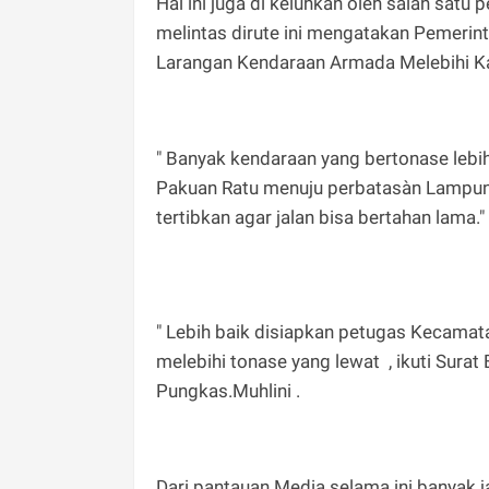
Hal ini juga di keluhkan oleh salah satu 
melintas dirute ini mengatakan Pemerin
Larangan Kendaraan Armada Melebihi Kaf
" Banyak kendaraan yang bertonase lebih
Pakuan Ratu menuju perbatasàn Lampung
tertibkan agar jalan bisa bertahan lama.
" Lebih baik disiapkan petugas Kecamat
melebihi tonase yang lewat , ikuti Surat 
Pungkas.Muhlini .
Dari pantauan Media selama ini banyak 