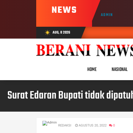
NEWS
ADMIN
AUG, 8 2026
wb_sunny
HOME
NASIONAL
Surat Edaran Bupati tidak dipat
REDAKSI
AGUSTUS 20, 2022
0