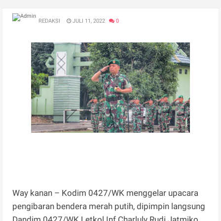
REDAKSI
JULI 11, 2022
0
Way kanan – Kodim 0427/WK menggelar upacara
pengibaran bendera merah putih, dipimpin langsung
Dandim 0427/WK Letkol Inf Charluly Rudi Jatmiko