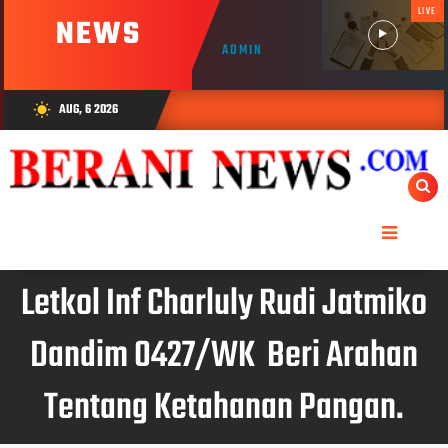
LIVE
NEWS
ADMIN
AUG, 6 2026
wb_sunny
Letkol Inf Charluly Rudi Jatmiko
Dandim 0427/WK Beri Arahan
Tentang Ketahanan Pangan.