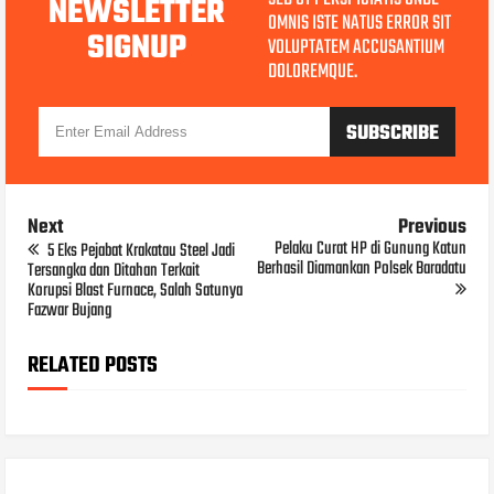
NEWSLETTER
OMNIS ISTE NATUS ERROR SIT
SIGNUP
VOLUPTATEM ACCUSANTIUM
DOLOREMQUE.
Next
Previous
Pelaku Curat HP di Gunung Katun
5 Eks Pejabat Krakatau Steel Jadi
Berhasil Diamankan Polsek Baradatu
Tersangka dan Ditahan Terkait
Korupsi Blast Furnace, Salah Satunya
Fazwar Bujang
RELATED POSTS