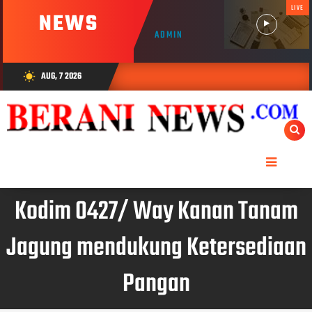
LIVE
NEWS
ADMIN
AUG, 7 2026
wb_sunny
Kodim 0427/ Way Kanan Tanam
Jagung mendukung Ketersediaan
Pangan