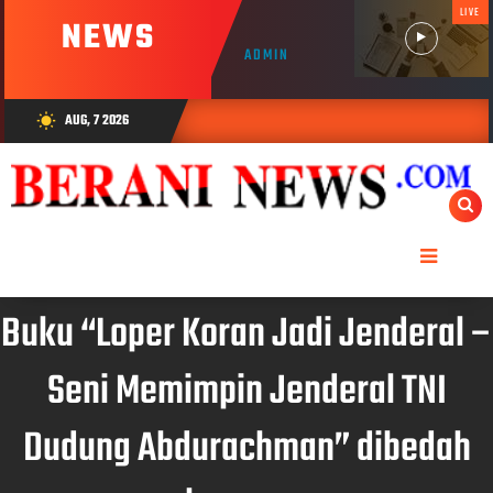
LIVE
NEWS
ADMIN
AUG, 7 2026
wb_sunny
Buku “Loper Koran Jadi Jenderal –
Seni Memimpin Jenderal TNI
Dudung Abdurachman” dibedah