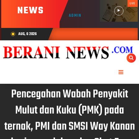
LIVE
NEWS
ADMIN
AUG, 6 2026
wb_sunny
Pencegahan Wabah Penyakit
Mulut dan Kuku (PMK) pada
ternak, PMI dan SMSI Way Kanan