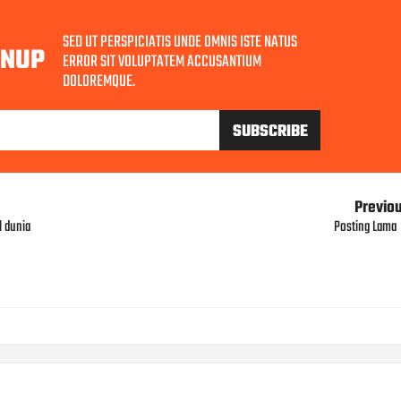
SED UT PERSPICIATIS UNDE OMNIS ISTE NATUS
GNUP
ERROR SIT VOLUPTATEM ACCUSANTIUM
DOLOREMQUE.
Previo
 dunia
Posting Lama