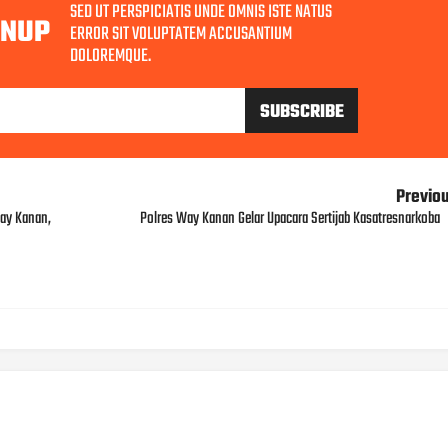
SED UT PERSPICIATIS UNDE OMNIS ISTE NATUS
GNUP
ERROR SIT VOLUPTATEM ACCUSANTIUM
DOLOREMQUE.
Previo
Way Kanan,
Polres Way Kanan Gelar Upacara Sertijab Kasatresnarkoba