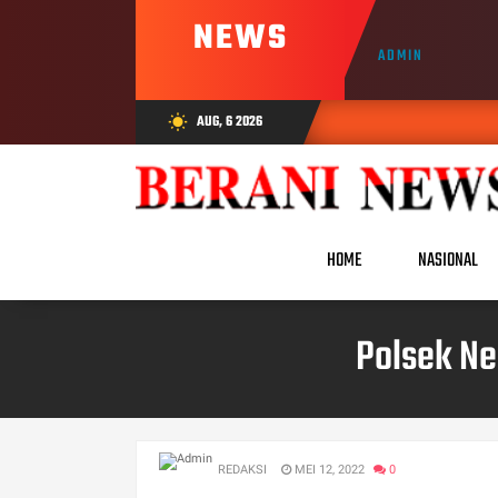
NEWS
ADMIN
AUG, 6 2026
wb_sunny
HOME
NASIONAL
Polsek Ne
REDAKSI
MEI 12, 2022
0