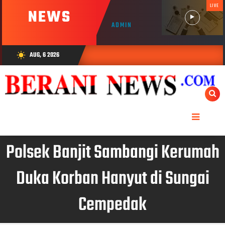
LIVE
NEWS
ADMIN
AUG, 6 2026
wb_sunny
Polsek Banjit Sambangi Kerumah
Duka Korban Hanyut di Sungai
Cempedak