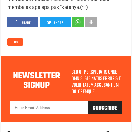
membalas apa apa pak,“katanya.(**)
SHARE
SHARE
TAGS
SED UT PERSPICIATIS UNDE
NEWSLETTER
OMNIS ISTE NATUS ERROR SIT
SIGNUP
VOLUPTATEM ACCUSANTIUM
DOLOREMQUE.