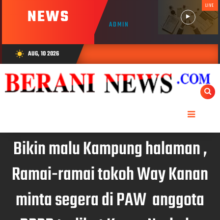
LIVE
NEWS
ADMIN
AUG, 10 2026
wb_sunny
Bikin malu Kampung halaman ,
Ramai-ramai tokoh Way Kanan
minta segera di PAW anggota