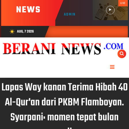
LIVE
NEWS
ADMIN
AUG, 7 2026
wb_sunny
Lapas Way kanan Terima Hibah 40
Al-Qur'an dari PKBM Flamboyan.
Syarpani: momen tepat bulan