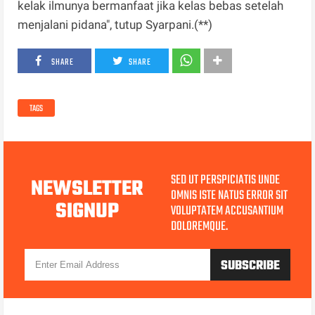
kelak ilmunya bermanfaat jika kelas bebas setelah
menjalani pidana", tutup Syarpani.(**)
SHARE
SHARE
TAGS
SED UT PERSPICIATIS UNDE
NEWSLETTER
OMNIS ISTE NATUS ERROR SIT
SIGNUP
VOLUPTATEM ACCUSANTIUM
DOLOREMQUE.