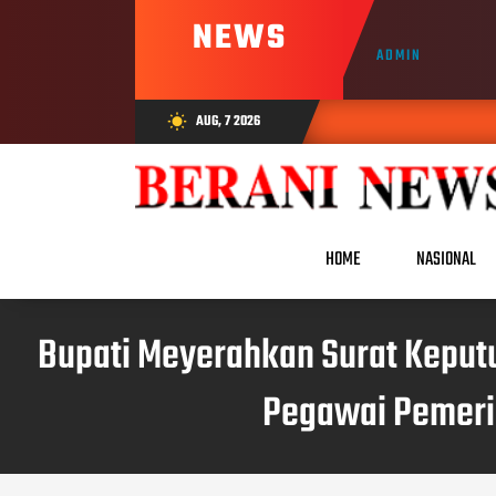
NEWS
ADMIN
AUG, 7 2026
wb_sunny
HOME
NASIONAL
Bupati Meyerahkan Surat Keputu
Pegawai Pemerint