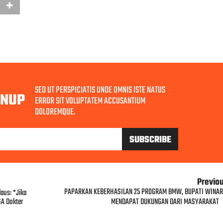
SED UT PERSPICIATIS UNDE OMNIS ISTE NATUS
GNUP
ERROR SIT VOLUPTATEM ACCUSANTIUM
DOLOREMQUE.
Previo
PAPARKAN KEBERHASILAN 25 PROGRAM BMW, BUPATI WINAR
aus: *Jika
SA Dokter
MENDAPAT DUKUNGAN DARI MASYARAKAT