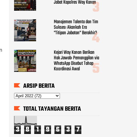
Jabat Kapolres Way Kanan
Manajemen Talenta dan Tim
Sukses: Akankah Era
"Titipan Jabatan" Berakhir?
n
Kejari Way Kanan Berikan
Hak Jawab: Pemanggilan via
WhatsApp Disebut Tahap
Koordinasi Awal
ARSIP BERITA
TOTAL TAYANGAN BERITA
3
8
1
9
6
3
7