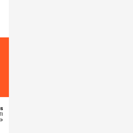
us
TI