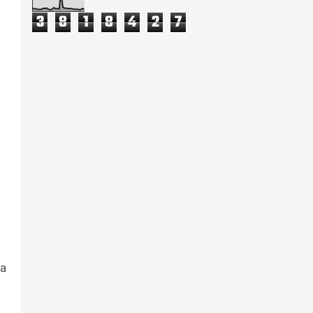
3
8
1
8
4
2
7
na