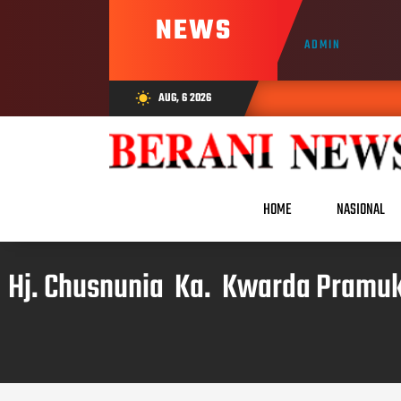
NEWS
ADMIN
AUG, 6 2026
wb_sunny
HOME
NASIONAL
Hj. Chusnunia Ka. Kwarda Pramu