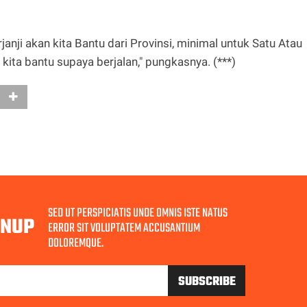
nji akan kita Bantu dari Provinsi, minimal untuk Satu Atau
ita bantu supaya berjalan," pungkasnya. (***)
SED UT PERSPICIATIS UNDE OMNIS ISTE NATUS
GNUP
ERROR SIT VOLUPTATEM ACCUSANTIUM
DOLOREMQUE.