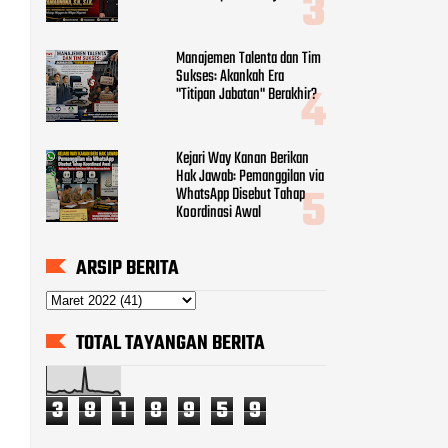
Manajemen Talenta dan Tim
Sukses: Akankah Era
"Titipan Jabatan" Berakhir?
Kejari Way Kanan Berikan
Hak Jawab: Pemanggilan via
WhatsApp Disebut Tahap
Koordinasi Awal
ARSIP BERITA
TOTAL TAYANGAN BERITA
3
8
1
8
9
5
9