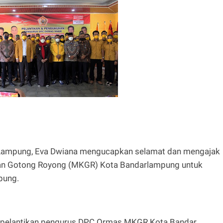
ampung, Eva Dwiana mengucapkan selamat dan mengajak
n Gotong Royong (MKGR) Kota Bandarlampung untuk
pung.
i pelantikan pengurus DPC Ormas MKGR Kota Bandar