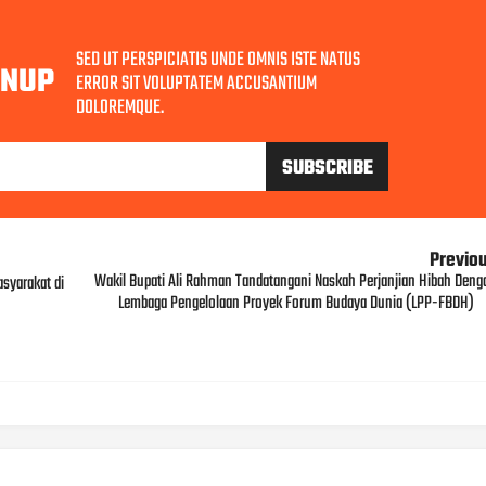
SED UT PERSPICIATIS UNDE OMNIS ISTE NATUS
GNUP
ERROR SIT VOLUPTATEM ACCUSANTIUM
DOLOREMQUE.
Previo
Wakil Bupati Ali Rahman Tandatangani Naskah Perjanjian Hibah Deng
syarakat di
Lembaga Pengelolaan Proyek Forum Budaya Dunia (LPP-FBDH)