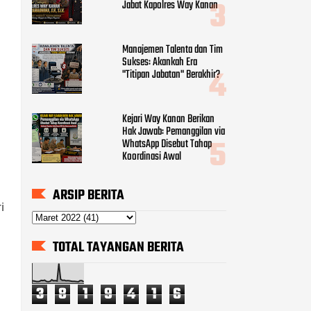
Jabat Kapolres Way Kanan
Manajemen Talenta dan Tim
Sukses: Akankah Era
"Titipan Jabatan" Berakhir?
Kejari Way Kanan Berikan
Hak Jawab: Pemanggilan via
WhatsApp Disebut Tahap
Koordinasi Awal
ARSIP BERITA
i
TOTAL TAYANGAN BERITA
3
8
1
9
4
1
6