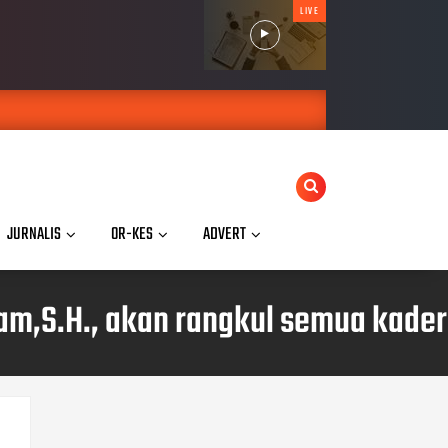
LIVE
JURNALIS
OR-KES
ADVERT
am,S.H., akan rangkul semua kader