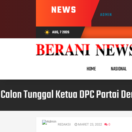
NEWS
ADMIN
AUG, 7 2026
wb_sunny
HOME
NASIONAL
Calon Tunggal Ketua DPC Partai D
REDAKSI
MARET 23, 2022
0