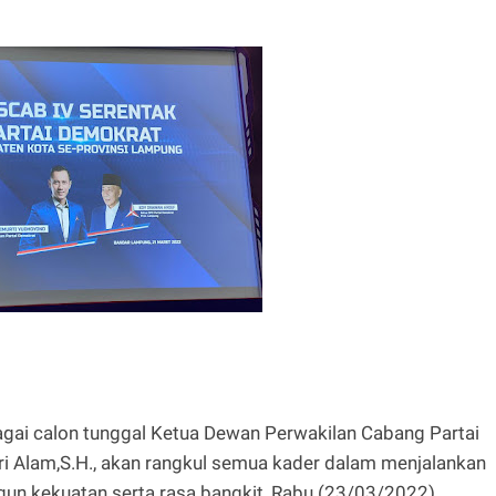
gai calon tunggal Ketua Dewan Perwakilan Cabang Partai
 Alam,S.H., akan rangkul semua kader dalam menjalankan
n kekuatan serta rasa bangkit, Rabu (23/03/2022)