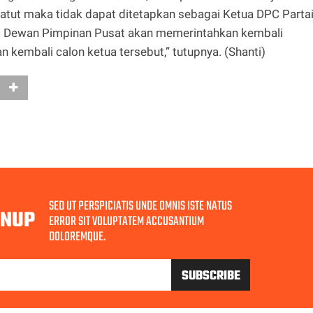
patut maka tidak dapat ditetapkan sebagai Ketua DPC Parta
ti Dewan Pimpinan Pusat akan memerintahkan kembali
kembali calon ketua tersebut,” tutupnya. (Shanti)
SED UT PERSPICIATIS UNDE OMNIS ISTE NATUS
GNUP
ERROR SIT VOLUPTATEM ACCUSANTIUM
DOLOREMQUE.