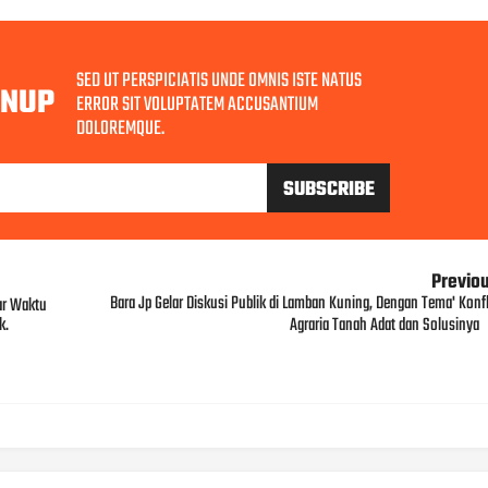
SED UT PERSPICIATIS UNDE OMNIS ISTE NATUS
GNUP
ERROR SIT VOLUPTATEM ACCUSANTIUM
DOLOREMQUE.
Previo
Bara Jp Gelar Diskusi Publik di Lamban Kuning, Dengan Tema' Konfl
ar Waktu
k.
Agraria Tanah Adat dan Solusinya