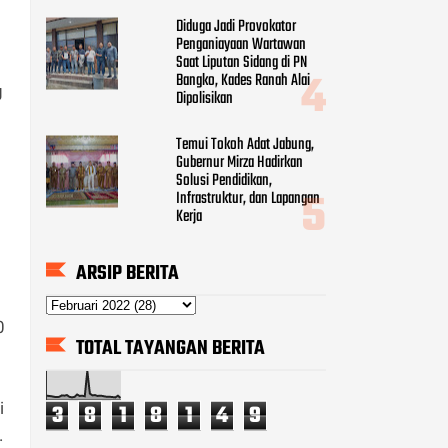
Diduga Jadi Provokator
Penganiayaan Wartawan
Saat Liputan Sidang di PN
Bangko, Kades Ranah Alai
g
Dipolisikan
Temui Tokoh Adat Jabung,
Gubernur Mirza Hadirkan
Solusi Pendidikan,
Infrastruktur, dan Lapangan
Kerja
ARSIP BERITA
0
TOTAL TAYANGAN BERITA
i
3
8
1
8
1
4
9
.