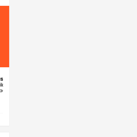
us
ik