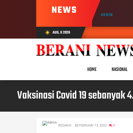
NEWS
ADMIN
AUG, 6 2026
wb_sunny
HOME
NASIONAL
Vaksinasi Covid 19 sebanyak 
REDAKSI
FEBRUARI 13, 2022
0