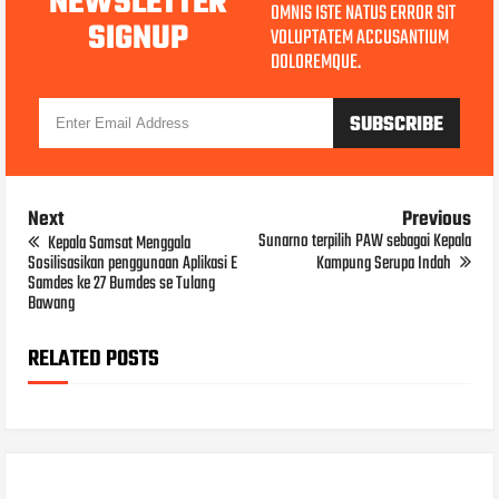
NEWSLETTER
OMNIS ISTE NATUS ERROR SIT
SIGNUP
VOLUPTATEM ACCUSANTIUM
DOLOREMQUE.
Next
Previous
Sunarno terpilih PAW sebagai Kepala
Kepala Samsat Menggala
Sosilisasikan penggunaan Aplikasi E
Kampung Serupa Indah
Samdes ke 27 Bumdes se Tulang
Bawang
RELATED POSTS