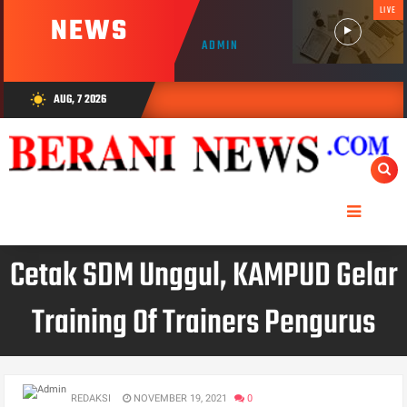
LIVE
NEWS
ADMIN
AUG, 7 2026
wb_sunny
Cetak SDM Unggul, KAMPUD Gelar
Training Of Trainers Pengurus
REDAKSI
NOVEMBER 19, 2021
0